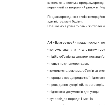
комплексна послуга продажу/оренди 
первинний та вторинний ринок м. Че
Продаж/оренда всіх типів комерційно
адміністративні будівлі.
Працюємо з усіма типами житлової нер
АН «Благострой»
надає послуги, по
• консультування з питань ринку нер
• підбір об'єктів за запитом покупця/
• пошук покупця/орендаря;
• комплексна реклама об'єктів за ек
• поради з передпродажної підготовк
• проведення зустрічей, переговорів;
• підготовка документів для угоди;
• супровід до передачі ключів;