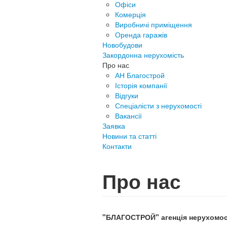
Офіси
Комерція
Виробничі приміщення
Оренда гаражів
Новобудови
Закордонна нерухомість
Про нас
АН Благострой
Історія компанії
Відгуки
Спеціалісти з нерухомості
Вакансії
Заявка
Новини та статті
Контакти
Про нас
"БЛАГОСТРОЙ"
агенція нерухомос