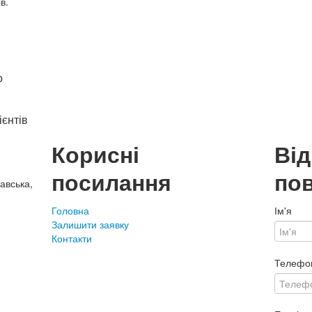
в.
о
ієнтів
Корисні
Ві
посилання
по
авська,
Головна
Ім'я
Залишити заявку
Контакти
Телефо