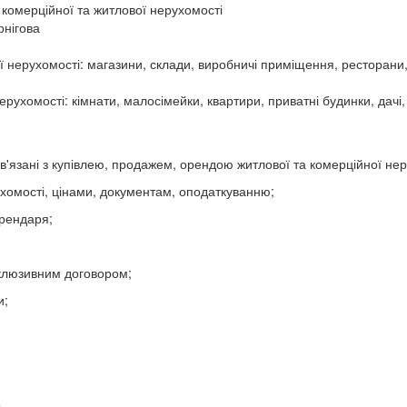
комерційної та житлової нерухомості
рнігова
ї нерухомості: магазини, склади, виробничі приміщення, ресторани,
ухомості: кімнати, малосімейки, квартири, приватні будинки, дачі,
в'язані з купівлею, продажем, орендою житлової та комерційної нер
ухомості, цінами, документам, оподаткуванню;
орендаря;
склюзивним договором;
и;