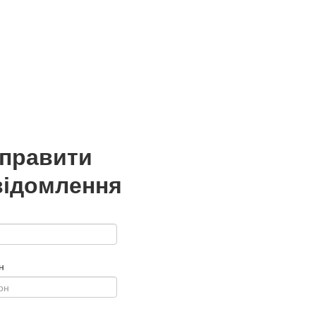
дправити
відомлення
н