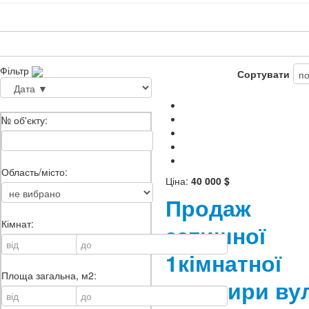
Фільтр
Сортувати
№ об'єкту:
Область/місто:
Ціна:
40 000 $
Продаж
Кімнат:
затишної
1кімнатної
Площа загальна, м2:
квартири ву