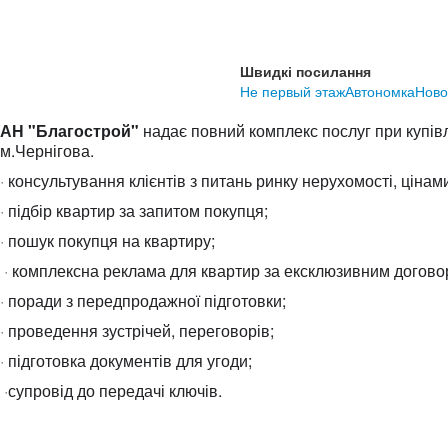
Швидкі посилання
Не первый этаж
Автономка
Ново
АН "Благострой"
надає повний комплекс послуг при купів
м.Чернігова.
·
консультування клієнтів з питань ринку нерухомості, ціна
·
підбір квартир за запитом покупця;
·
пошук покупця на квартиру;
·
комплексна реклама для квартир за ексклюзивним догово
·
поради з передпродажної підготовки;
·
проведення зустрічей, переговорів;
·
підготовка документів для угоди;
·
супровід до передачі ключів.