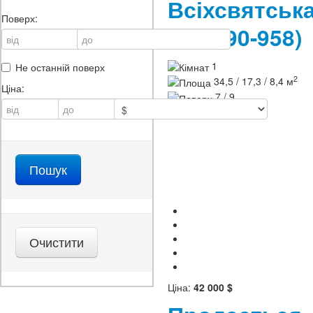
Всіхсвятсь
Поверх:
213-390-958)
1
Не останній поверх
2
34,5 / 17,3 / 8,4 м
Ціна:
7 / 9
ID
213-390-958
Ціна:
42 000 $