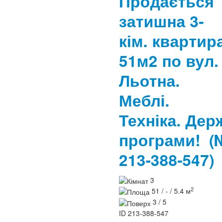
Продається
затишна 3-
кім. квартир
51м2 по вул.
Льотна.
Меблі.
Техніка. Дер
програми!
(
213-388-547)
3
2
51 / - / 5.4 м
3 / 5
ID
213-388-547