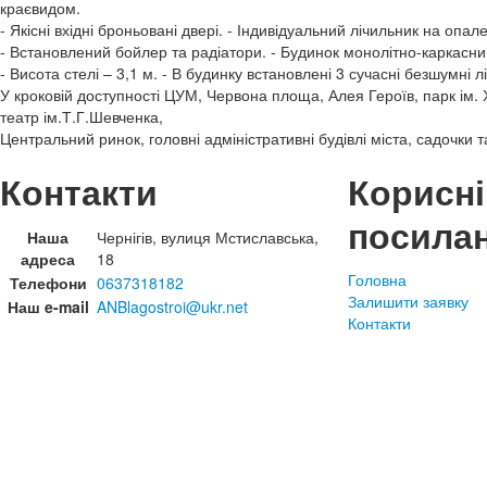
краєвидом.
- Якісні вхідні броньовані двері. - Індивідуальний лічильник на опал
- Встановлений бойлер та радіатори. - Будинок монолітно-каркасни
- Висота стелі – 3,1 м. - В будинку встановлені 3 сучасні безшумні л
У кроковій доступності ЦУМ, Червона площа, Алея Героїв, парк ім.
театр ім.Т.Г.Шевченка,
Центральний ринок, головні адміністративні будівлі міста, садочки т
Контакти
Корисні
посила
Наша
Чернігів, вулиця Мстиславська,
адреса
18
Головна
Телефони
0637318182
Залишити заявку
Наш e-mail
ANBlagostroi@ukr.net
Контакти