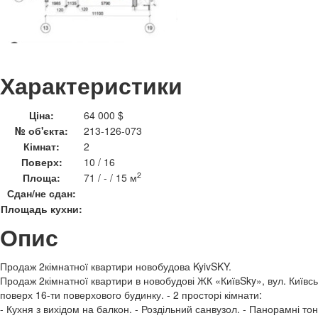
Характеристики
Ціна:
64 000 $
№ об'єкта:
213-126-073
Кімнат:
2
Поверх:
10 / 16
2
Площа:
71 / - / 15 м
Сдан/не сдан:
Площадь кухни:
Опис
Продаж 2кімнатної квартири новобудова KyivSKY.
Продаж 2кімнатної квартири в новобудові ЖК «КиївSky», вул. Київсь
поверх 16-ти поверхового будинку. - 2 просторі кімнати:
- Кухня з вихідом на балкон. - Роздільний санвузол. - Панорамні то