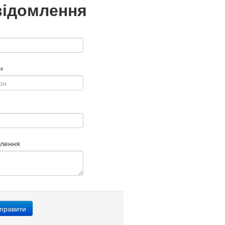
відомлення
н
млення