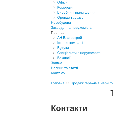
Офіси
Комерція
Виробничі приміщення
Оренда гаражів
Новобудови
Закордонна нерухомість
Про нас
АН Благострой
Історія компанії
Відгуки
Спеціалісти з нерухомості
Вакансії
Заявка
Новини та статті
Контакти
Головна
>>
Продаж гаражів в Чернігов
Контакти