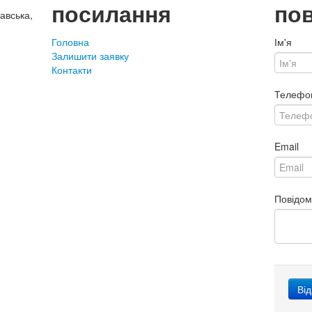
посилання
по
авська,
Головна
Ім'я
Залишити заявку
Контакти
Телефо
Email
Повідо