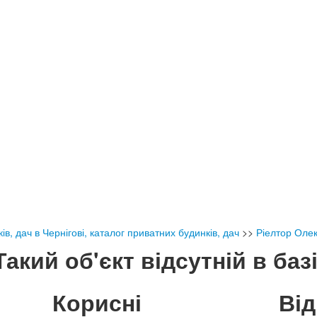
в, дач в Чернігові, каталог приватних будинків, дач
>>
Ріелтор Оле
Такий об'єкт відсутній в базі
Корисні
Ві