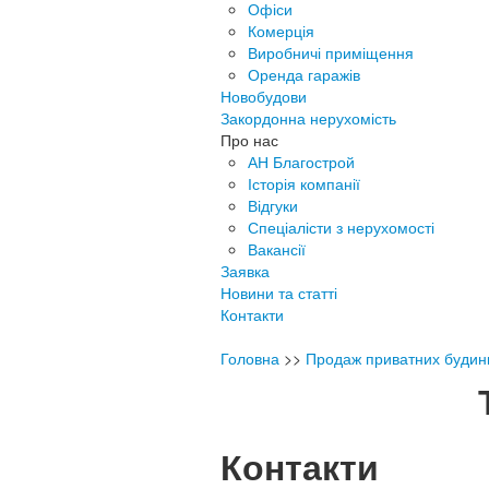
Офіси
Комерція
Виробничі приміщення
Оренда гаражів
Новобудови
Закордонна нерухомість
Про нас
АН Благострой
Історія компанії
Відгуки
Спеціалісти з нерухомості
Вакансії
Заявка
Новини та статті
Контакти
Головна
>>
Продаж приватних будинкі
Контакти