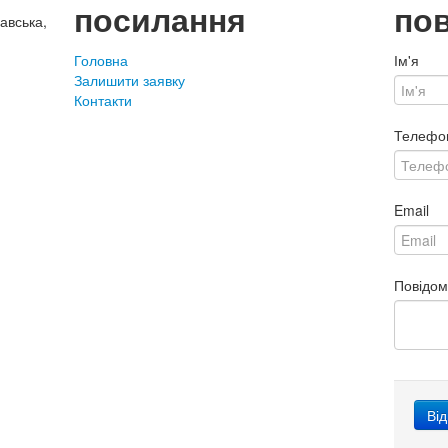
посилання
по
авська,
Головна
Ім'я
Залишити заявку
Контакти
Телефо
Email
Повідо