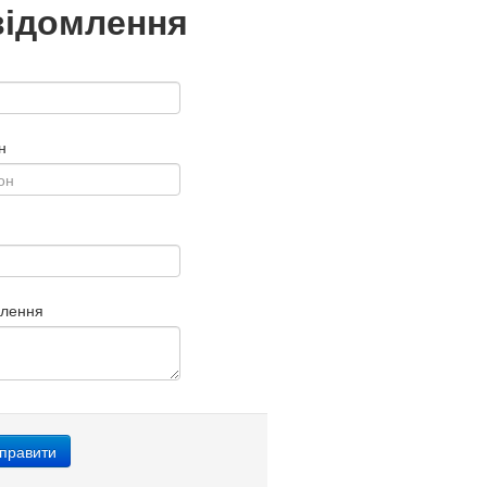
відомлення
н
млення