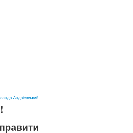
ксандр Андрієвський
!
дправити