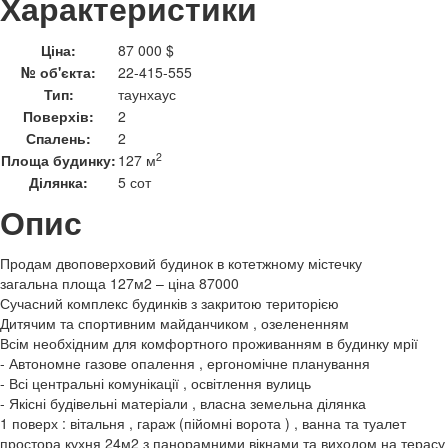
Характеристики
Ціна:
87 000 $
№ об'єкта:
22-415-555
Тип:
таунхаус
Поверхів:
2
Спалень:
2
2
Площа будинку:
127 м
Ділянка:
5 сот
Опис
Продам двоповерховий будинок в котетжному містечку
загальна площа 127м2 – ціна 87000
Сучасний комплекс будинків з закритою територією
Дитячим та спортивним майданчиком , озелененням
Всім необхідним для комфортного проживанням в будинку мрії
- Автономне газове опалення , ергономічне планування
- Всі центральні комунікації , освітлення вулиць
- Якісні будівельні матеріали , власна земельна ділянка
1 поверх : вітальня , гараж (пійомні ворота ) , ванна та туалет
простора кухня 24м2 з панорамними вікнами та виходом на терасу