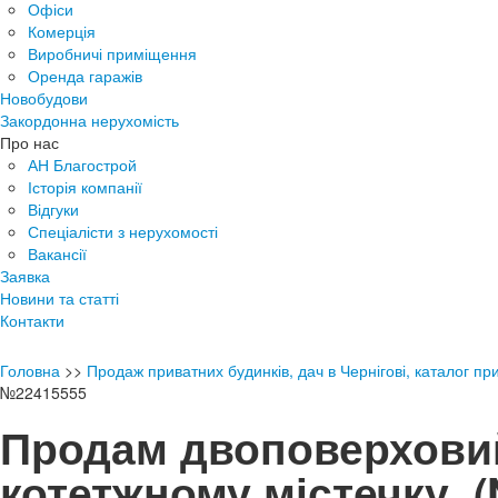
Офіси
Комерція
Виробничі приміщення
Оренда гаражів
Новобудови
Закордонна нерухомість
Про нас
АН Благострой
Історія компанії
Відгуки
Спеціалісти з нерухомості
Вакансії
Заявка
Новини та статті
Контакти
Головна
>>
Продаж приватних будинків, дач в Чернігові, каталог пр
№22415555
Продам двоповерхови
котетжному містечку
(