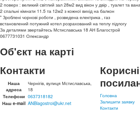
2 поверх : великий світлий зал 28м2 вид вікон у двір , туалет та ван
2 спальні кімнати 11.5 та 12м2 з кожної вихід на балкон
* Зроблені чорнові роботи , розведена електрика , газ
встановлений потужний котел розрахований на теплу підлогу
За деталями звертайтесь Мстиславська 18 АН Благострой
0677731031 Олександр
Об'єкт на карті
Контакти
Корисні
посила
Наша
Чернігів, вулиця Мстиславська,
адреса
18
Головна
Телефони
0637318182
Залишити заявку
Наш e-mail
ANBlagostroi@ukr.net
Контакти