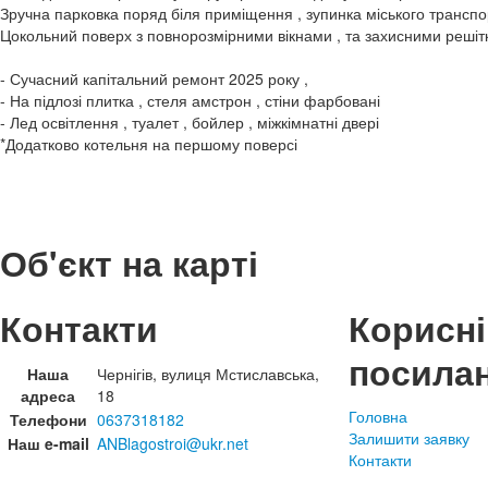
Зручна парковка поряд біля приміщення , зупинка міського транспо
Цокольний поверх з повнорозмірними вікнами , та захисними реші
- Сучасний капітальний ремонт 2025 року ,
- На підлозі плитка , стеля амстрон , стіни фарбовані
- Лед освітлення , туалет , бойлер , міжкімнатні двері
*Додатково котельня на першому поверсі
Об'єкт на карті
Контакти
Корисні
посила
Наша
Чернігів, вулиця Мстиславська,
адреса
18
Головна
Телефони
0637318182
Залишити заявку
Наш e-mail
ANBlagostroi@ukr.net
Контакти